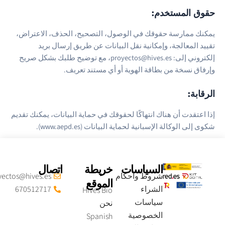
قوق المستخدم:
مكنك ممارسة حقوقك في الوصول، التصحيح، الحذف، الاعتراض،
قييد المعالجة، وإمكانية نقل البيانات عن طريق إرسال بريد
إلكتروني إلى: proyectos@hives.es، مع توضيح طلبك بشكل صريح
إرفاق نسخة من بطاقة الهوية أو أي مستند تعريف.
لرقابة:
ذا اعتقدت أن هناك انتهاكًا لحقوقك في حماية البيانات، يمكنك تقديم
وى إلى الوكالة الإسبانية لحماية البيانات (www.aepd.es).
السياسات
خريطة
اتصال
شروط وأحكام
proyectos@hives.es
الموقع
الشراء
670512717
Hives Bio
سياسات
نحن
الخصوصية
Spanish