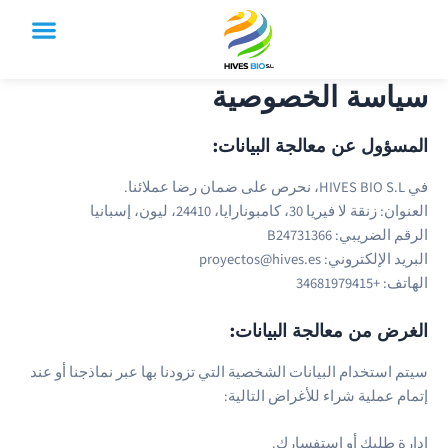
con
SPANISH MOROCCO FOOD
ياسة الخصوصية
لمسؤول عن معالجة البيانات:
HIVE، نحرص على ضمان رضا عملائنا.
نوان: زنقة لا فيريا 30، كامبونارايا، 24410، ليون، إسبانيا
رقم الضريبي: B24731366
ريد الإلكتروني: proyectos@hives.es
اتف: +34681979415
لغرض من معالجة البيانات:
يتم استخدام البيانات الشخصية التي تزودنا بها عبر نماذجنا أو عند
تمام عملية شراء للأغراض التالية:
دارة طلبك أو استفسارك.