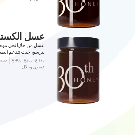
عسل الكستن
عسل من خلايا نحل موضو
بيرسو، حيث تتناغم الطبي
175 غ، 255غ، 400 غ
يفضل 
عضوي وحلال