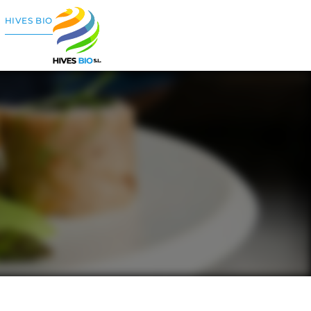
Ski
HIVES BIO
t
conten