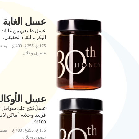
عسل الغابة
عسل طبيعي من غابات لي
البكر والنقاء الحقيقي.
175 غ، 255غ، 400 غ
يفضل 
عضوي وحلال
عسل الأوكال
عسلٌ يُنتَج على سواحل 
فريدة وخلابة. أماكن لا 
100%.
175 غ، 255غ، 400 غ
يفضل 
عضوي وحلال