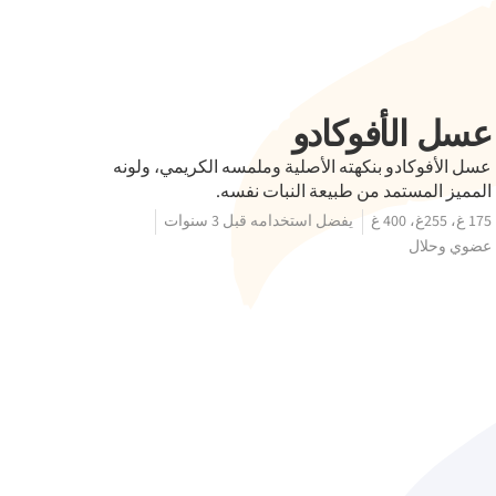
عسل الأفوكادو
عسل الأفوكادو بنكهته الأصلية وملمسه الكريمي، ولونه
المميز المستمد من طبيعة النبات نفسه.
175 غ، 255غ، 400 غ
يفضل استخدامه قبل 3 سنوات
عضوي وحلال