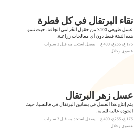
ﻧﻘﺎء البرتقال ﻓﻲ كل قطرة
عسل طبيعي 100٪ من حقول الخُزامى الجافة، حيث تنمو
هذه النبتة فقط دون أي معالجات زراعية.
175 غ، 255غ، 400 غ
يفضل استخدامه قبل 3 سنوات
عضوي وحلال
عسل زهر البرتقال
يتم إنتاج هذا العسل في بساتين البرتقال في فالنسيا، حيث
الجودة عالية للغاية.
175 غ، 255غ، 400 غ
يفضل استخدامه قبل 3 سنوات
عضوي وحلال