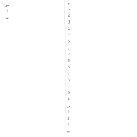
و
نو
ح
ا
لا
ت
ل
1
7
5
,
2
5
5
,
3
7
0
غ
ر
ا
مً
ا
يف