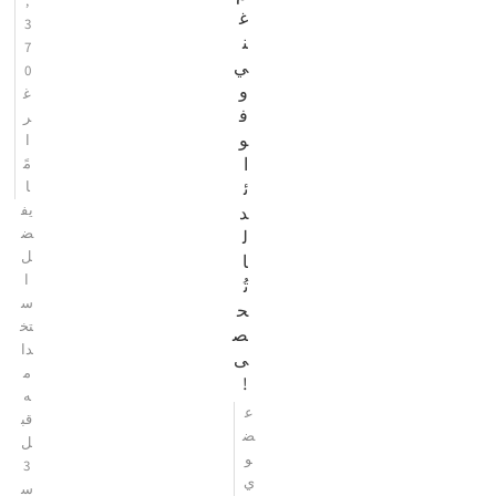
,
غ
3
ن
7
ي
0
و
غ
ف
ر
و
ا
ا
مً
ئ
ا
يف
د
ض
ل
ل
ا
ا
تُ
س
ح
تخ
ص
دا
ى
م
!
ه
ع
قب
ض
ل
و
3
ي
س