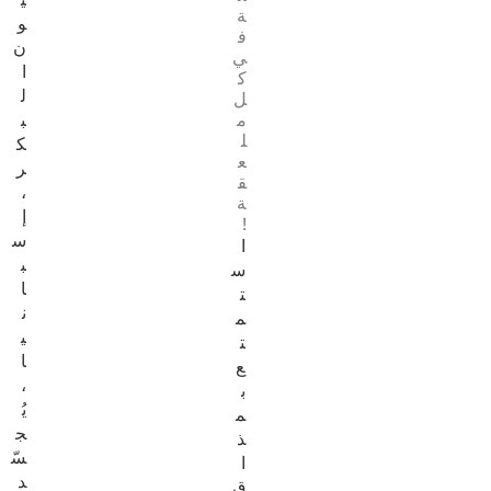
ي
ة
و
ف
ن
ي
ا
ك
ل
ل
ب
م
ل
ك
ع
ر
ق
،
ة
إ
!
س
ا
ب
س
ا
ت
ن
م
ي
ت
ا
ع
،
ب
يُ
م
ج
ذ
سّ
ا
د
ق