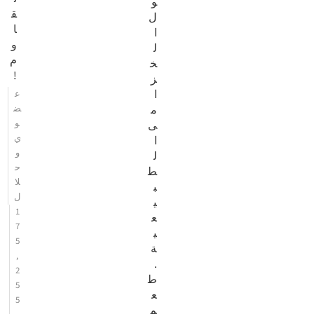
و
ق
ل
ا
ا
و
ل
م
خ
!
ز
ا
ع
م
ض
و
ى
ي
ا
و
ل
ح
ط
لا
ب
ل
ي
1
ع
7
ي
5
ة
,
.
2
ط
5
ع
5
م