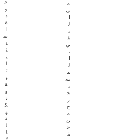
ج
م
و
ى
د
ا
ة
ل
ا
ن
س
ق
ت
ي
ث
،
ن
ا
ا
ل
ئ
م
ي
س
ة
ت
و
خ
ن
ر
ك
ج
ه
م
ة
ن
ل
ح
ا
ق
تُ