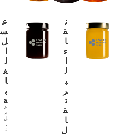
ﻧ
ع
ﻘ
س
ﺎ
ل
ء
ا
ا
ل
ل
غ
ب
ا
ر
ب
ت
ة
ع
ق
س
ا
ل
ن
ل
ق