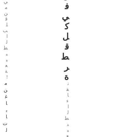
ي
ﻓ
م
ن
ﻲ
ق
ك
ل
ب
ل
ا
ل
ق
ط
ب
ط
ي
ر
ع
ة
ة
!
م
ن
ق
ن
ا
غ
ء
ا
ا
ب
ل
ا
ط
ت
ب
ي
ل
ع