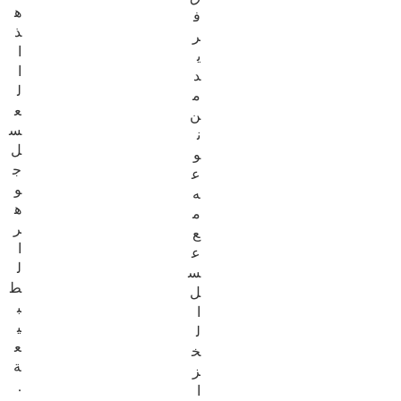
ه
ف
ذ
ر
ا
ي
ا
د
ل
م
ع
ن
س
ن
ل
و
ج
ع
و
ه
ه
م
ر
ع
ا
ع
ل
س
ط
ل
ب
ا
ي
ل
ع
خ
ة
ز
.
ا