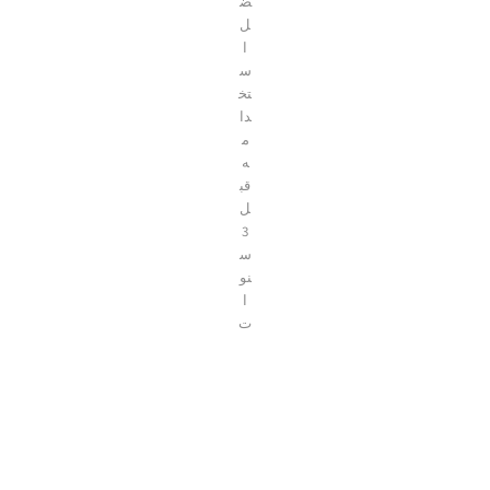
ض
ل
ا
س
تخ
دا
م
ه
قب
ل
3
س
نو
ا
ت